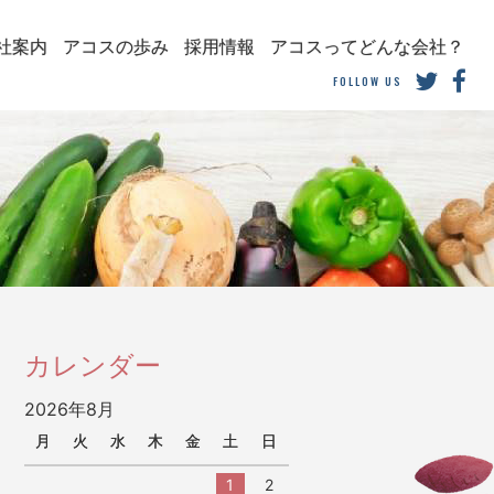
社案内
アコスの歩み
採用情報
アコスってどんな会社？
FOLLOW US
カレンダー
2026年8月
月
火
水
木
金
土
日
1
2