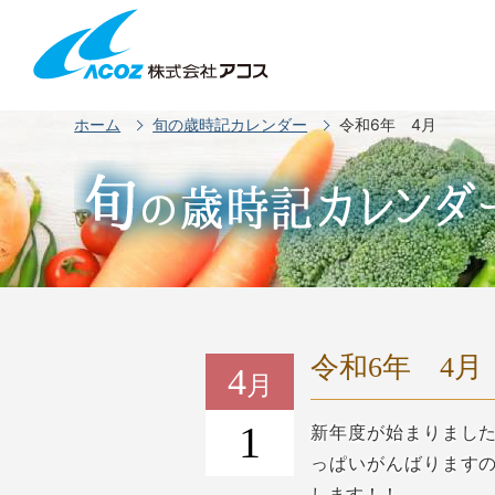
ホーム
旬の歳時記カレンダー
令和6年 4月
令和6年 4月
4
月
1
新年度が始まりまし
っぱいがんばります
します！！