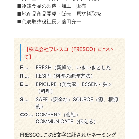
■冷凍食品の製造・加工・販売
■地産品商品開発・販売・原材料取扱
■代表取締役社長／藤田亮一
【株式会社フレスコ（FRESCO）につい
て】
F …
FRESH（新鮮で、いきいきとした
R …
RESIPI（料理の調理方法）
E …
EPICURE（美食家）ESSEN＜独＞
（料理）
S …
SAFE（安全な）SOURCE（源、根源
的）
CO …
COMPANY（会社）
COMMUNICATE（伝える）
FRESCO…この5文字に託されたネーミング