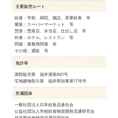
主要販売ルート
給食：学校、病院、施設、産業給食 等
量販：スーパーマーケット 等
惣菜：惣菜店、弁当店、仕出し店 等
外食：ホテル、レストラン 等
問屋：業務用問屋 等
その他：通販 等
免許等
酒類販売業 福井酒第661号
宅地建物取引業 福井県知事第1716号
所属団体
一般社団法人日本給食品連合会
公益社団法人学校給食物資開発流通研究会
福井県給食物資流通協同組合