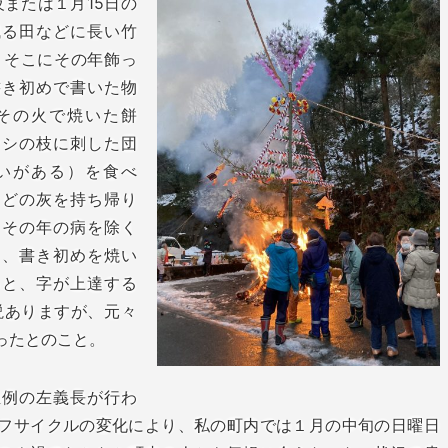
夜または１月15日の
残る田などに長い竹
、そこにその年飾っ
書き初めで書いた物
その火で焼いた餅
ウシの枝に刺した団
いがある）を食べ
などの灰を持ち帰り
、その年の病を除く
た、書き初めを焼い
ると、字が上達する
説ありますが、元々
ったとのこと。
恒例の左義長が行わ
フサイクルの変化により、私の町内では１月の中旬の日曜日