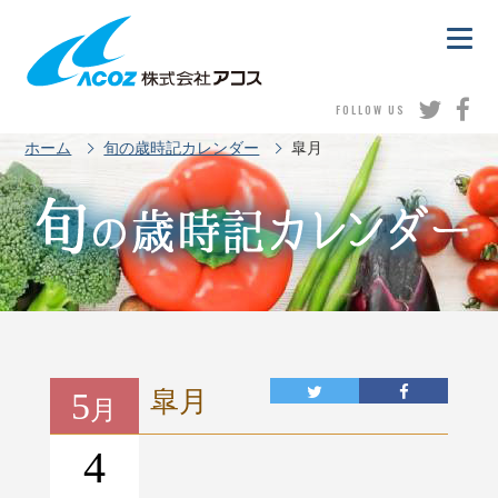
FOLLOW US
ホーム
旬の歳時記カレンダー
皐月
5
皐月
月
4