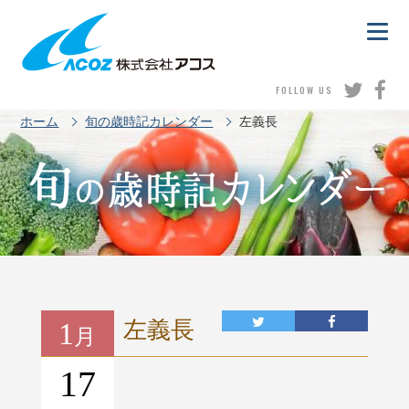
FOLLOW US
ホーム
旬の歳時記カレンダー
左義長
1
左義長
月
17