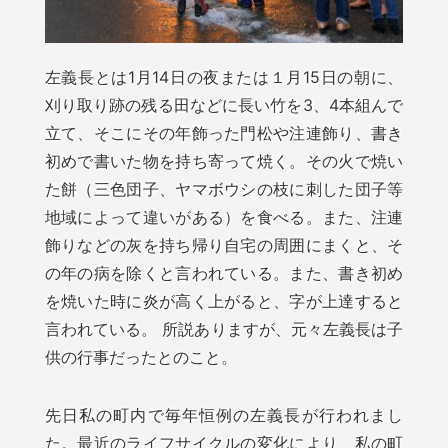
左義長とは1月14日の夜または１月15日の朝に、
刈り取り跡の残る田などに長い竹を3、4本組んで
立て、そこにその年飾った門松や注連飾り、書き
初めで書いた物を持ち寄って焼く。その火で焼い
た餅（三色団子、ヤマボウシの枝に刺した団子等
地域によって違いがある）を食べる。また、注連
飾りなどの灰を持ち帰り自宅の周囲にまくと、そ
の年の病を除くと言われている。また、書き初め
を焼いた時に炎が高く上がると、字が上達すると
言われている。 所説ありますが、元々左義長は子
供の行事だったとのこと。
先日私の町内で毎年恒例の左義長が行われまし
た。最近のライフサイクルの変化により、私の町