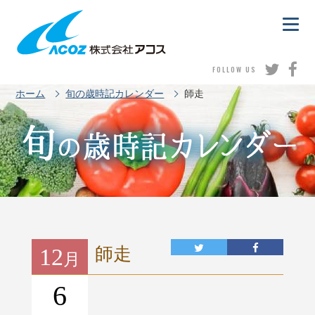
FOLLOW US
ホーム
旬の歳時記カレンダー
師走
12
師走
月
6