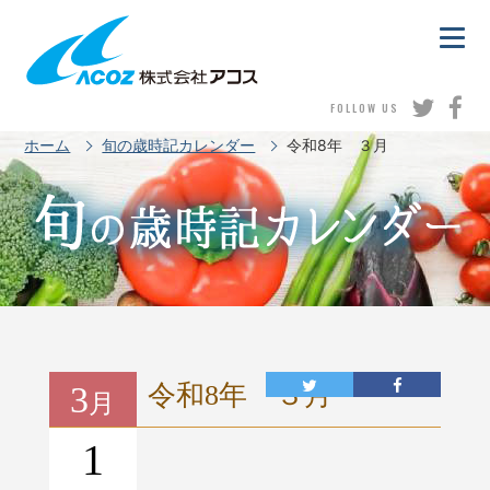
FOLLOW US
ホーム
旬の歳時記カレンダー
令和8年 ３月
3
令和8年 ３月
月
1