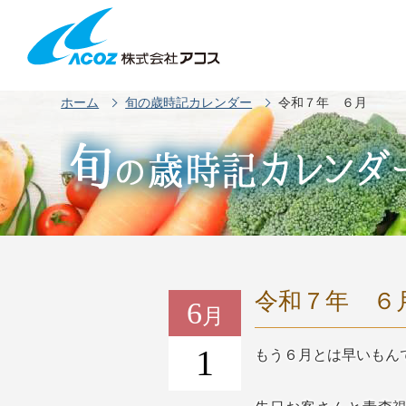
ホーム
旬の歳時記カレンダー
令和７年 ６月
令和７年 ６
6
月
1
もう６月とは早いもん