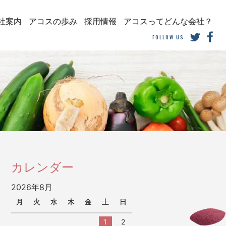
社案内
アコスの歩み
採用情報
アコスってどんな会社？
FOLLOW US
カレンダー
2026年8月
月
火
水
木
金
土
日
1
2