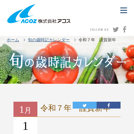
FOLLOW US
ホーム
旬の歳時記カレンダー
令和７年 謹賀新年
1
令和７年 謹賀新年
月
1