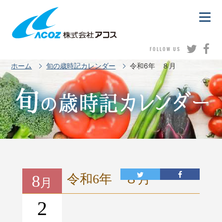
FOLLOW US
ホーム
旬の歳時記カレンダー
令和6年 ８月
8
令和6年 ８月
月
2